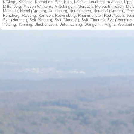
Kißlegg
,
Koblenz
,
Kochel am See
,
Köln
,
Leipzig
,
Leutkirch im Allgäu
,
Lipps
Miltenberg
,
Missen-Wilhams
,
Mittelangeln
,
Morbach
,
Morbach (Hoxel)
,
Morb
Münsing
,
Nebel (Amrum)
,
Neuenburg
,
Neunkirchen
,
Norddorf (Amrum)
,
Obe
Penzberg
,
Raisting
,
Ramsen
,
Ravensburg
,
Rheinmünster
,
Rottenbuch
,
Saa
Sylt (Hörnum)
,
Sylt (Keitum)
,
Sylt (Morsum)
,
Sylt (Tinnum)
,
Sylt (Wenningst
Tutzing
,
Tönning
,
Ulrichshusen
,
Unterhaching
,
Wangen im Allgäu
,
Weißenh