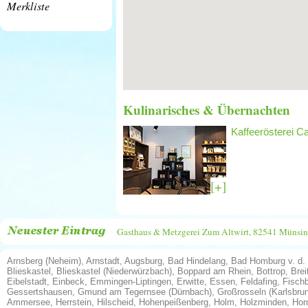
Merkliste
Kulinarisches & Übernachten
Kaffeerösterei C
[+]
Gasthaus & Metzgerei Zum Altwirt, 82541 Münsi
Arnsberg (Neheim)
,
Arnstadt
,
Augsburg
,
Bad Hindelang
,
Bad Homburg v. d.
Blieskastel
,
Blieskastel (Niederwürzbach)
,
Boppard am Rhein
,
Bottrop
,
Brei
Eibelstadt
,
Einbeck
,
Emmingen-Liptingen
,
Erwitte
,
Essen
,
Feldafing
,
Fisch
Gessertshausen
,
Gmund am Tegernsee (Dürnbach)
,
Großrosseln (Karlsbru
Ammersee
,
Herrstein
,
Hilscheid
,
Hohenpeißenberg
,
Holm
,
Holzminden
,
Hor