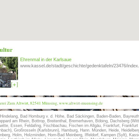
ultur
Ehrenmal in der Karlsaue
www.kassel.de/stadt/geschichte/gedenktafeln/23476/index
[+]
erei Zum Altwirt, 82541 Münsing,
www.altwirt-muensing.de
Hindelang
,
Bad Homburg v. d. Höhe
,
Bad Säckingen
,
Baden-Baden
,
Bayreut
oppard am Rhein
,
Bottrop
,
Breitenthal
,
Bremerhaven
,
Böbing
,
Dachsberg (Wit
witte
,
Essen
,
Feldafing
,
Fischbachau
,
Fischen im Allgäu
,
Frankfurt
,
Frankfur
nbach)
,
Großrosseln (Karlsbrunn)
,
Hamburg
,
Hann. Münden
,
Heide
,
Heidelber
nberg
,
Holm
,
Holzminden
,
Horn-Bad Meinberg
,
Iffeldorf
,
Kampen (Sylt)
,
Kass