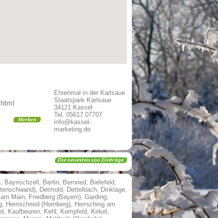
Ehrenmal in der Karlsaue
Staatspark Karlsaue
.html
34121 Kassel
Tel. 05617 07707
info@kassel-
marketing.de
h
,
Bayrischzell
,
Berlin
,
Bernried
,
Bielefeld
,
ttenschwand)
,
Detmold
,
Dettelbach
,
Dinklage
,
t am Main
,
Friedberg (Bayern)
,
Garding
,
g
,
Herrischried (Hornberg)
,
Herrsching am
el
,
Kaufbeuren
,
Kehl
,
Kempfeld
,
Kirkel
,