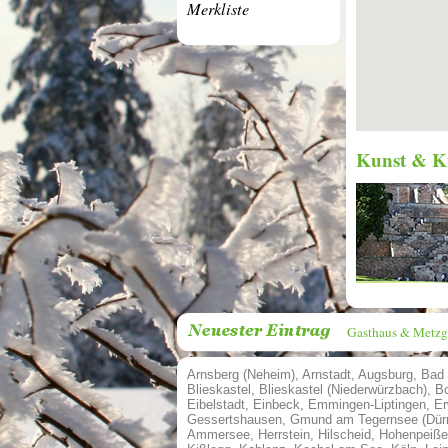
Merkliste
Kunst & K
Gasthaus & Metzg
Arnsberg (Neheim)
,
Arnstadt
,
Augsburg
,
Bad 
Blieskastel
,
Blieskastel (Niederwürzbach)
,
B
Eibelstadt
,
Einbeck
,
Emmingen-Liptingen
,
Er
Gessertshausen
,
Gmund am Tegernsee (Dür
Ammersee
,
Herrstein
,
Hilscheid
,
Hohenpeiße