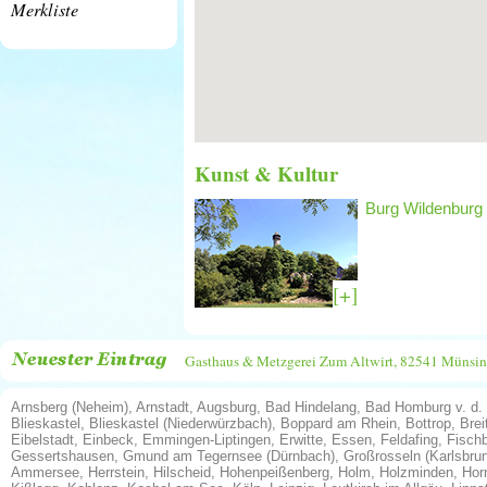
Merkliste
Kunst & Kultur
Burg Wildenburg
[+]
Gasthaus & Metzgerei Zum Altwirt, 82541 Münsi
Arnsberg (Neheim)
,
Arnstadt
,
Augsburg
,
Bad Hindelang
,
Bad Homburg v. d.
Blieskastel
,
Blieskastel (Niederwürzbach)
,
Boppard am Rhein
,
Bottrop
,
Brei
Eibelstadt
,
Einbeck
,
Emmingen-Liptingen
,
Erwitte
,
Essen
,
Feldafing
,
Fisch
Gessertshausen
,
Gmund am Tegernsee (Dürnbach)
,
Großrosseln (Karlsbru
Ammersee
,
Herrstein
,
Hilscheid
,
Hohenpeißenberg
,
Holm
,
Holzminden
,
Hor