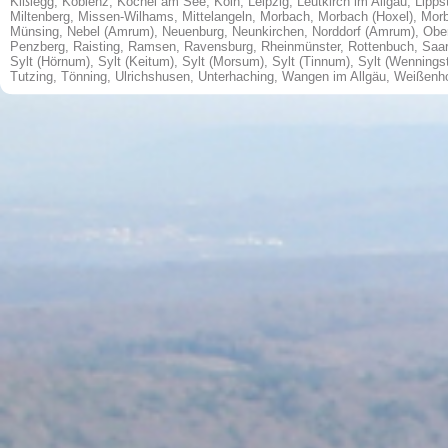
Kißlegg
,
Koblenz
,
Kochel am See
,
Köln
,
Leipzig
,
Leutkirch im Allgäu
,
Lipps
Miltenberg
,
Missen-Wilhams
,
Mittelangeln
,
Morbach
,
Morbach (Hoxel)
,
Morb
Münsing
,
Nebel (Amrum)
,
Neuenburg
,
Neunkirchen
,
Norddorf (Amrum)
,
Obe
Penzberg
,
Raisting
,
Ramsen
,
Ravensburg
,
Rheinmünster
,
Rottenbuch
,
Saa
Sylt (Hörnum)
,
Sylt (Keitum)
,
Sylt (Morsum)
,
Sylt (Tinnum)
,
Sylt (Wenningst
Tutzing
,
Tönning
,
Ulrichshusen
,
Unterhaching
,
Wangen im Allgäu
,
Weißenh